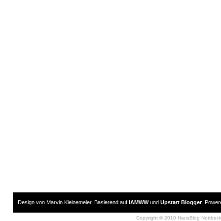
Design von Marvin Kleinemeier. Basierend auf
IAMWW
und
Upstart Blogger
. Powe
Copyright © 2010 HausBlog Nottbec