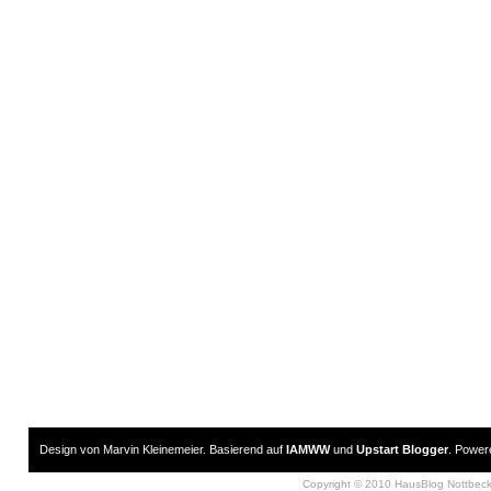
Design von Marvin Kleinemeier. Basierend auf
IAMWW
und
Upstart Blogger
. Powe
Copyright © 2010 HausBlog Nottbec