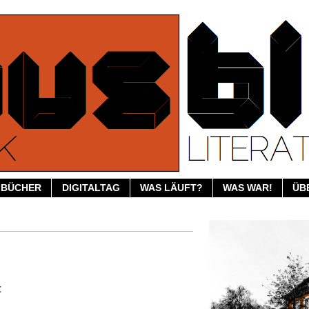
BÜCHER
DIGITALTAG
WAS LÄUFT?
WAS WAR!
ÜB
t