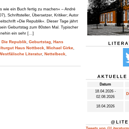
as wie ein Buch fertig zu machen« – André
, Schriftsteller, Übersetzer, Kritiker; Autor
itschrift »Die Republik«. Dieser Tage jährt
sein Geburtstag zum 80sten Mal. Typischer
nehin ein sehr […]
,
Die Republik
,
Geburtstag
,
Hans
LITER
lturgut Haus Nottbeck
,
Michael Girke
,
estfälische Literatur
,
Nettelbeck
,
AKTUELLE
Datum
18.04.2026 -
D
02.08.2026
18.04.2026
@LIT
Tweets von @Literatur