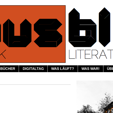
BÜCHER
DIGITALTAG
WAS LÄUFT?
WAS WAR!
ÜB