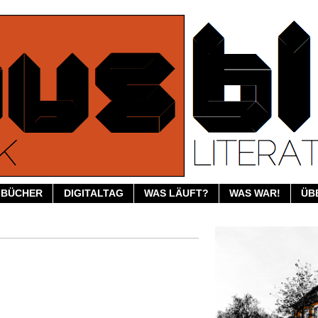
BÜCHER
DIGITALTAG
WAS LÄUFT?
WAS WAR!
ÜB