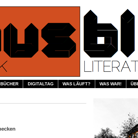
BÜCHER
DIGITALTAG
WAS LÄUFT?
WAS WAR!
ÜB
mecken