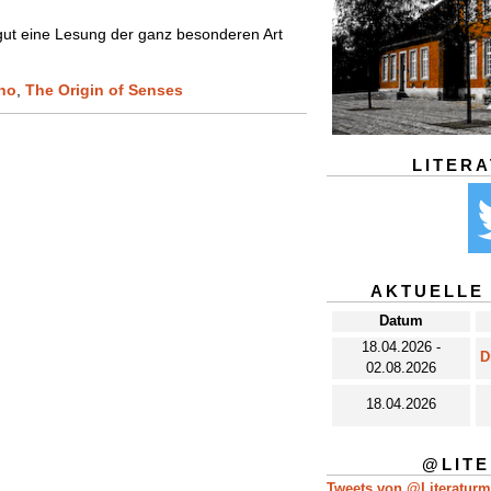
gut eine Lesung der ganz besonderen Art
ho
,
The Origin of Senses
LITER
AKTUELLE
Datum
18.04.2026 -
D
02.08.2026
18.04.2026
@LIT
Tweets von @Literatur