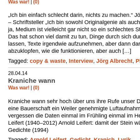
Was war!
|
(0)
„Ich bin einfach schlecht darin, nichts zu machen.“ J
– Schriftsteller „Ich bin sowohl Originalgenie als a
ja, Medium ist vielleicht gar nicht so ein schlechtes S
Das hat schon viel damit zu tun, Dinge durch sich d
lassen, Texte irgendwie aufzunehmen, aber dann dar
abzuklopfen, wie die funktionieren, aber auch […]
Tagged:
copy & waste
,
Interview
,
Jörg Albrecht
,
P
28.04.14
Kraniche wann
Was war!
|
(0)
Kraniche wann sehr hoch über uns ihre Rufe unser D
eine Bauerschaft ein Weiler genehmigte Luftaufnahm
vergessen die Daten einmal im Frühling einmal im He
Leifert (1940–2012) Arnold Leifert: damit der Stein w
Gedichte (1994)
Tagged:
Arnold Leifert
,
Gedicht
,
Kranich
,
Lyrik