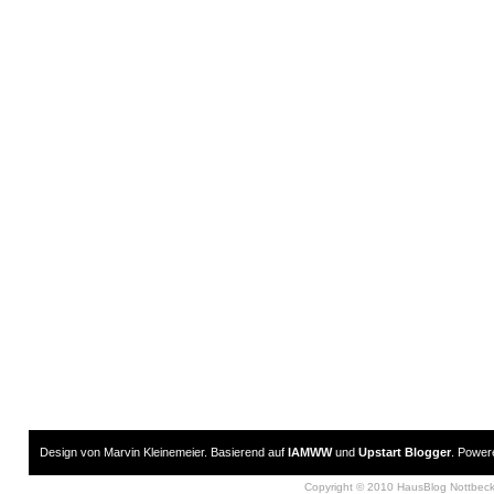
Design von Marvin Kleinemeier. Basierend auf
IAMWW
und
Upstart Blogger
. Powe
Copyright © 2010 HausBlog Nottbec