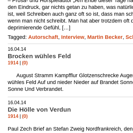
– Prosa- und Hörspielautor „Am Ende dieser Tage ha
den Eindruck, gar nichts getan zu haben, was natürl
ist, weil Schreiben auch ganz oft so ist, dass man sc
wenn man nicht schreibt. Man hat aber trotzdem oft 
deprimierende Gefühl, […]
Tagged:
Autorschaft
,
Interview
,
Martin Becker
,
Sc
16.04.14
Brocken wühles Feld
1914
|
(0)
August Stramm Kampfflur Glotzenschrecke Auge
wühles Feld Auf und nieder Nieder auf Brandet Sonn
Sonne Und Verbrandet.
16.04.14
Die Hölle von Verdun
1914
|
(0)
Paul Zech Brief an Stefan Zweig Nordfrankreich, de