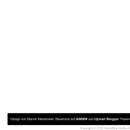
Design von Marvin Kleinemeier. Basierend auf
IAMWW
und
Upstart Blogger
. Powe
Copyright © 2010 HausBlog Nottbec