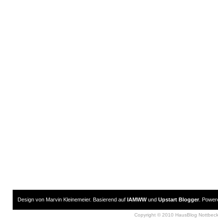
Design von Marvin Kleinemeier. Basierend auf
IAMWW
und
Upstart Blogger
. Powe
Copyright © 2010 HausBlog Nottbec