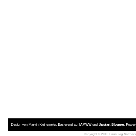
Design von Marvin Kleinemeier. Basierend auf
IAMWW
und
Upstart Blogger
. Powe
Copyright © 2010 HausBlog Nottbec