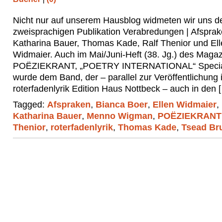
Nicht nur auf unserem Hausblog widmeten wir uns d
zweisprachigen Publikation Verabredungen | Afspra
Katharina Bauer, Thomas Kade, Ralf Thenior und El
Widmaier. Auch im Mai/Juni-Heft (38. Jg.) des Maga
POËZIEKRANT, „POETRY INTERNATIONAL“ Special
wurde dem Band, der – parallel zur Veröffentlichung 
roterfadenlyrik Edition Haus Nottbeck – auch in den 
Tagged:
Afspraken
,
Bianca Boer
,
Ellen Widmaier
,
Katharina Bauer
,
Menno Wigman
,
POËZIEKRANT
Thenior
,
roterfadenlyrik
,
Thomas Kade
,
Tsead Bru