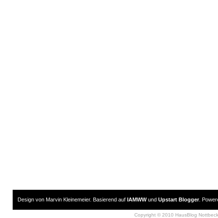
Design von Marvin Kleinemeier. Basierend auf
IAMWW
und
Upstart Blogger
. Powe
Copyright © 2010 HausBlog Nottbec