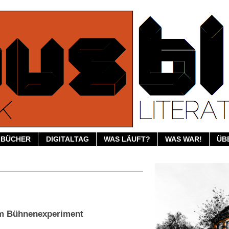
BÜCHER
DIGITALTAG
WAS LÄUFT?
WAS WAR!
ÜB
m Bühnenexperiment