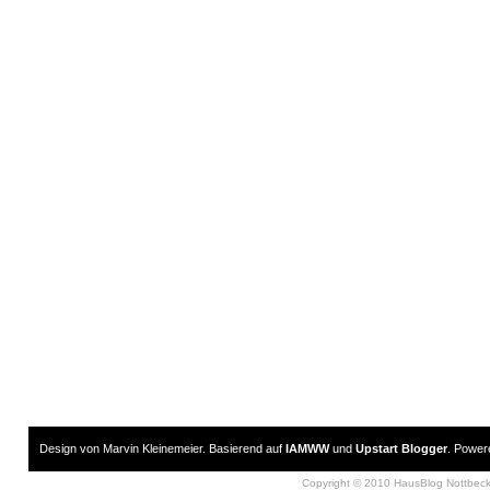
Design von Marvin Kleinemeier. Basierend auf
IAMWW
und
Upstart Blogger
. Powe
Copyright © 2010 HausBlog Nottbec