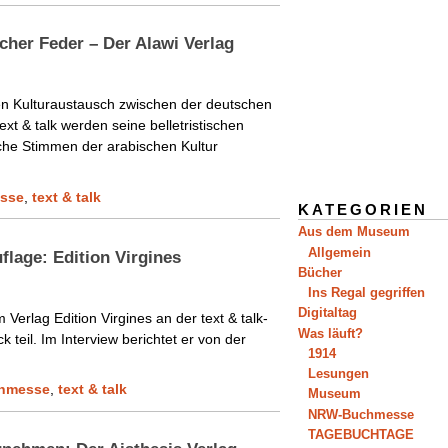
icher Feder – Der Alawi Verlag
nen Kulturaustausch zwischen der deutschen
ext & talk werden seine belletristischen
iche Stimmen der arabischen Kultur
sse
,
text & talk
KATEGORIEN
Aus dem Museum
Allgemein
flage: Edition Virgines
Bücher
Ins Regal gegriffen
Digitaltag
erlag Edition Virgines an der text & talk-
Was läuft?
teil. Im Interview berichtet er von der
1914
Lesungen
hmesse
,
text & talk
Museum
NRW-Buchmesse
TAGEBUCHTAGE