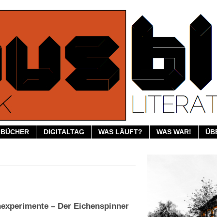
BÜCHER
DIGITALTAG
WAS LÄUFT?
WAS WAR!
ÜB
experimente – Der Eichenspinner