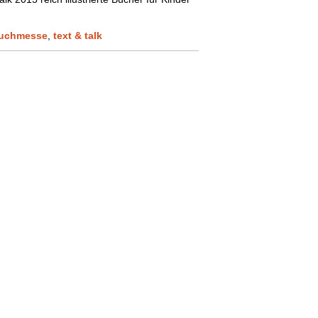
uchmesse
,
text & talk