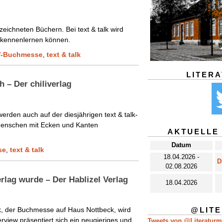
eichneten Büchern. Bei text & talk wird
 kennenlernen können.
-Buchmesse
,
text & talk
LITER
ch – Der chiliverlag
werden auch auf der diesjährigen text & talk-
Menschen mit Ecken und Kanten
AKTUELLE
Datum
se
,
text & talk
18.04.2026 -
D
02.08.2026
erlag wurde – Der Hablizel Verlag
18.04.2026
@LIT
lk, der Buchmesse auf Haus Nottbeck, wird
erview präsentiert sich ein neugieriges und
Tweets von @Literatur