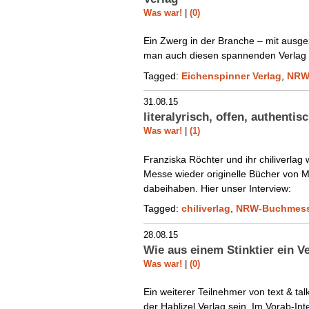
Was war!
|
(0)
Ein Zwerg in der Branche – mit ausgez
man auch diesen spannenden Verlag
Tagged:
Eichenspinner Verlag
,
NRW
31.08.15
literalyrisch, offen, authentis
Was war!
|
(1)
Franziska Röchter und ihr chiliverlag 
Messe wieder originelle Bücher von 
dabeihaben. Hier unser Interview:
Tagged:
chiliverlag
,
NRW-Buchmes
28.08.15
Wie aus einem Stinktier ein V
Was war!
|
(0)
Ein weiterer Teilnehmer von text & ta
der Hablizel Verlag sein. Im Vorab-Int