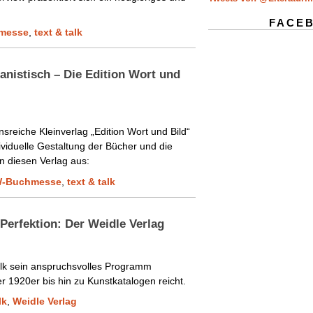
FACE
messe
,
text & talk
manistisch – Die Edition Wort und
nsreiche Kleinverlag „Edition Wort und Bild“
dividuelle Gestaltung der Bücher und die
n diesen Verlag aus:
-Buchmesse
,
text & talk
 Perfektion: Der Weidle Verlag
talk sein anspruchsvolles Programm
r 1920er bis hin zu Kunstkatalogen reicht.
lk
,
Weidle Verlag