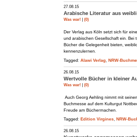
27.08.15
Arabische Literatur aus weibl
Was war!
|
(0)
Der Verlag aus Köln setzt sich für ei
und arabischen Gesellschaft ein. Bei t
Bücher die Gelegenheit bieten, weibl
kennenzulernen.
Tagged:
Alawi Verlag
,
NRW-Buchme
26.08.15
Wertvolle Bücher in kleiner Au
Was war!
|
(0)
Auch Georg Aehling nimmt mit seinem V
Buchmesse auf dem Kulturgut Nottbeck 
Freude am Büchermachen.
Tagged:
Edition Virgines
,
NRW-Buc
26.08.15