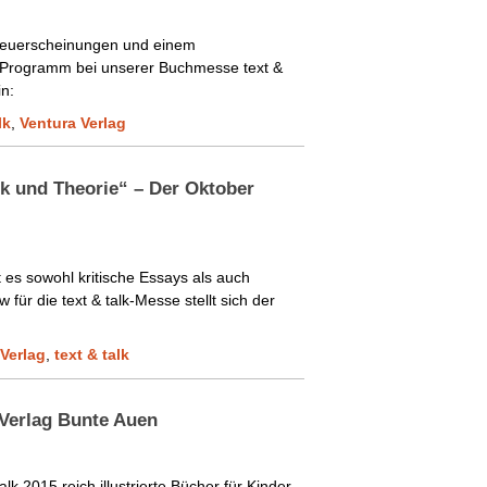
 Neuerscheinungen und einem
n Programm bei unserer Buchmesse text &
n:
lk
,
Ventura Verlag
ik und Theorie“ – Der Oktober
 es sowohl kritische Essays als auch
w für die text & talk-Messe stellt sich der
Verlag
,
text & talk
Verlag Bunte Auen
alk 2015 reich illustrierte Bücher für Kinder