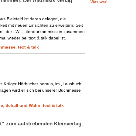
ehmen: Der Aisthesis Verlag
Was war!
us Bielefeld ist daran gelegen, die
it mit neuen Einsichten zu erweitern. Seit
g mit der LWL-Literaturkommission zusammen
al wieder bei text & talk dabei ist.
hmesse
,
text & talk
as Krüger Hörbücher heraus, im „Lausbuch
rlagen wird er sich bei unserer Buchmesse
se
,
Schall und Wahn
,
text & talk
it“ zum aufstrebenden Kleinverlag: