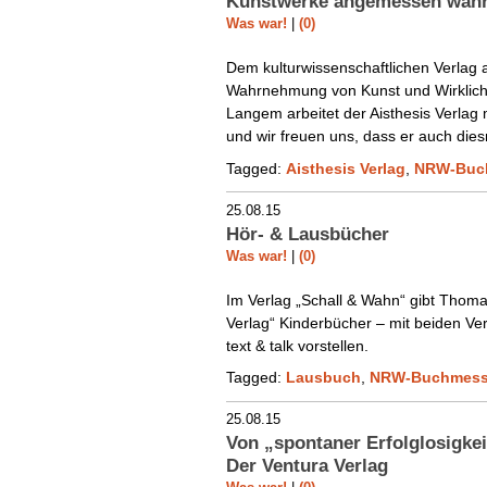
Kunstwerke angemessen wahrn
Was war!
|
(0)
Dem kulturwissenschaftlichen Verlag a
Wahrnehmung von Kunst und Wirklichke
Langem arbeitet der Aisthesis Verla
und wir freuen uns, dass er auch diesm
Tagged:
Aisthesis Verlag
,
NRW-Buc
25.08.15
Hör- & Lausbücher
Was war!
|
(0)
Im Verlag „Schall & Wahn“ gibt Thom
Verlag“ Kinderbücher – mit beiden Ve
text & talk vorstellen.
Tagged:
Lausbuch
,
NRW-Buchmes
25.08.15
Von „spontaner Erfolglosigke
Der Ventura Verlag