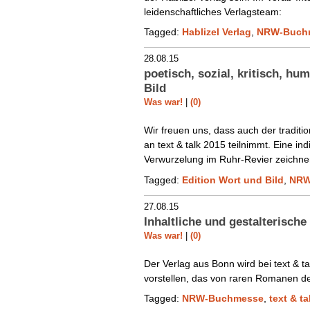
leidenschaftliches Verlagsteam:
Tagged:
Hablizel Verlag
,
NRW-Buch
28.08.15
poetisch, sozial, kritisch, hu
Bild
Was war!
|
(0)
Wir freuen uns, dass auch der traditio
an text & talk 2015 teilnimmt. Eine in
Verwurzelung im Ruhr-Revier zeichne
Tagged:
Edition Wort und Bild
,
NRW
27.08.15
Inhaltliche und gestalterische
Was war!
|
(0)
Der Verlag aus Bonn wird bei text & 
vorstellen, das von raren Romanen de
Tagged:
NRW-Buchmesse
,
text & ta