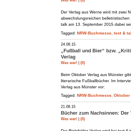
Was war!
|
(0)
Der Verlag aus Werne wird mit zwei
abwechslungsreichen belletristische
talk am 13. September 2015 dabei sei
Tagged:
NRW-Buchmesse
,
text & ta
24.08.15
„Fußball und Bier“ bzw. „Krit
Verlag
Was war!
|
(0)
Beim Oktober Verlag aus Münster gibt
literarische Fußballbücher. Im Intervie
Verlag aus Münster vor:
Tagged:
NRW-Buchmesse
,
Oktober 
21.08.15
Bücher zum Nachsinnen: Der 
Was war!
|
(0)
Der Bielefelder Verlag wird bei text & t