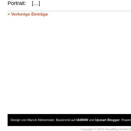
Portrait: […]
« Vorherige Einträge
Design von Marvin Kleinemeier. Basierend auf
IAMWW
und
Upstart Blogger
. Powe
Copyright © 2010 HausBlog Nottbec