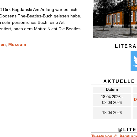
 Dirk Bogdanski Am Anfang war es nicht
nk Goosens The-Beatles-Buch gelesen habe,
in sehr persönliches Buch, eine Art
ntiert, nach dem Motto: Nicht Die Beatles
sen
,
Museum
LITER
AKTUELLE
Datum
18.04.2026 -
D
02.08.2026
18.04.2026
@LIT
Tweets von @Literatur