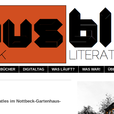
BÜCHER
DIGITALTAG
WAS LÄUFT?
WAS WAR!
ÜB
tles im Nottbeck-Gartenhaus-