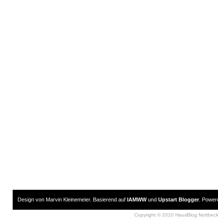
Design von Marvin Kleinemeier. Basierend auf
IAMWW
und
Upstart Blogger
. Powe
Copyright © 2010 HausBlog Nottbec