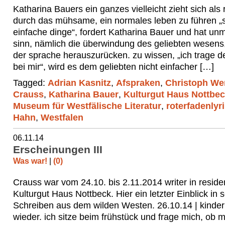
Katharina Bauers ein ganzes vielleicht zieht sich als 
durch das mühsame, ein normales leben zu führen „
einfache dinge“, fordert Katharina Bauer und hat un
sinn, nämlich die überwindung des geliebten wesens,
der sprache herauszurücken. zu wissen, „ich trage d
bei mir“, wird es dem geliebten nicht einfacher […]
Tagged:
Adrian Kasnitz
,
Afspraken
,
Christoph We
Crauss
,
Katharina Bauer
,
Kulturgut Haus Nottbe
Museum für Westfälische Literatur
,
roterfadenlyr
Hahn
,
Westfalen
06.11.14
Erscheinungen III
Was war!
|
(0)
Crauss war vom 24.10. bis 2.11.2014 writer in resid
Kulturgut Haus Nottbeck. Hier ein letzter Einblick in s
Schreiben aus dem wilden Westen. 26.10.14 | kinderl
wieder. ich sitze beim frühstück und frage mich, ob