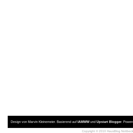
Design von Marvin Kleinemeier. Basierend auf
IAMWW
und
Upstart Blogger
. Powe
Copyright © 2010 HausBlog Nottbec