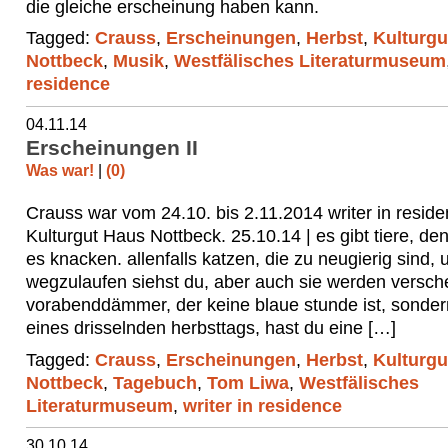
die gleiche erscheinung haben kann.
Tagged:
Crauss
,
Erscheinungen
,
Herbst
,
Kulturgu
Nottbeck
,
Musik
,
Westfälisches Literaturmuseum
residence
04.11.14
Erscheinungen II
Was war!
|
(0)
Crauss war vom 24.10. bis 2.11.2014 writer in resid
Kulturgut Haus Nottbeck. 25.10.14 | es gibt tiere, de
es knacken. allenfalls katzen, die zu neugierig sind,
wegzulaufen siehst du, aber auch sie werden versch
vorabenddämmer, der keine blaue stunde ist, sonder
eines drisselnden herbsttags, hast du eine […]
Tagged:
Crauss
,
Erscheinungen
,
Herbst
,
Kulturgu
Nottbeck
,
Tagebuch
,
Tom Liwa
,
Westfälisches
Literaturmuseum
,
writer in residence
30.10.14