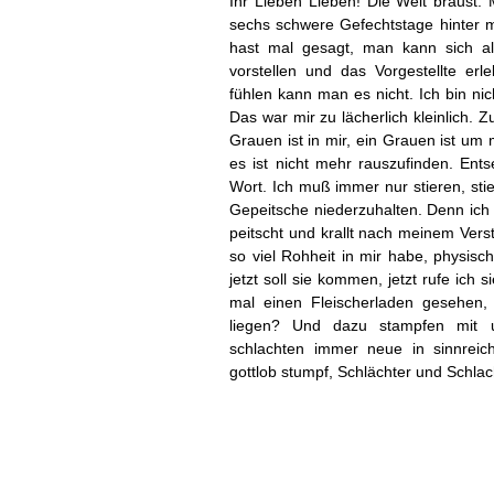
Ihr Lieben Lieben! Die Welt braust. M
sechs schwere Gefechtstage hinter mi
hast mal gesagt, man kann sich all
vorstellen und das Vorgestellte erle
fühlen kann man es nicht. Ich bin nic
Das war mir zu lächerlich kleinlich. 
Grauen ist in mir, ein Grauen ist um m
es ist nicht mehr rauszufinden. Ents
Wort. Ich muß immer nur stieren, st
Gepeitsche niederzuhalten. Denn ich 
peitscht und krallt nach meinem Vers
so viel Rohheit in mir habe, physisc
jetzt soll sie kommen, jetzt rufe ic
mal einen Fleischerladen gesehen
liegen? Und dazu stampfen mit 
schlachten immer neue in sinnrei
gottlob stumpf, Schlächter und Schlac