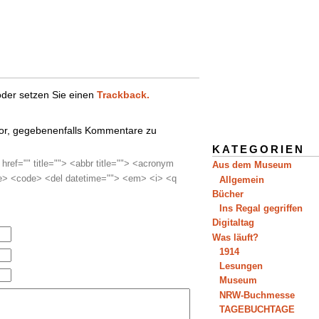
oder setzen Sie einen
Trackback.
s vor, gegebenenfalls Kommentare zu
KATEGORIEN
 href="" title=""> <abbr title=""> <acronym
Aus dem Museum
ite> <code> <del datetime=""> <em> <i> <q
Allgemein
Bücher
Ins Regal gegriffen
Digitaltag
Was läuft?
1914
Lesungen
Museum
NRW-Buchmesse
TAGEBUCHTAGE