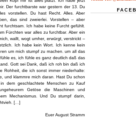
ein Kopf mir ist alles platzt. Ich habe jetzt
r. Der furchtbarste war gestern der 13. Du
FACE
es vorstellen. Du hast Recht. Alles. Aber
ben, das sind zweierlei. Vorstellen – aber
ht furchtsam. Ich habe keine Furcht gefühlt.
Zum Fürchten war alles zu furchtbar. Aber ein
ich, wallt, wogt umher, erwürgt, verstrickt –
etzlich. Ich habe kein Wort. Ich kenne kein
ieren um mich stumpf zu machen. um all das
fühle es, ich fühle es ganz deutlich daß das
tand. Gott sei Dank, daß ich roh bin daß ich
he Rohheit, die ich sonst immer niederhalte:
h sie, und klammre mich daran. Hast Du schon
, in dem geschlachtete Menschen zu Kauf
ungeheurem Getöse die Maschinen und
chem Mechanismus. Und Du stumpf darin,
htvieh. […]
Euer August Stramm