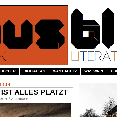
BÜCHER
DIGITALTAG
WAS LÄUFT?
WAS WAR!
ÜB
1914
 IST ALLES PLATZT
 Keine Kommentare